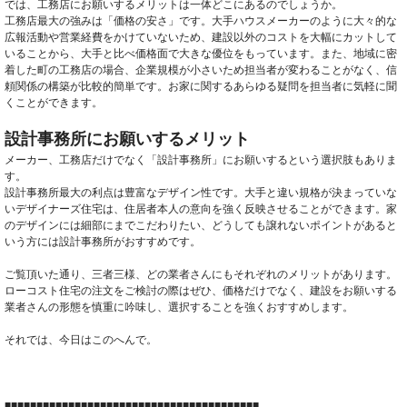
では、工務店にお願いするメリットは一体どこにあるのでしょうか。
工務店最大の強みは「価格の安さ」です。大手ハウスメーカーのように大々的な
広報活動や営業経費をかけていないため、建設以外のコストを大幅にカットして
いることから、大手と比べ価格面で大きな優位をもっています。また、地域に密
着した町の工務店の場合、企業規模が小さいため担当者が変わることがなく、信
頼関係の構築が比較的簡単です。お家に関するあらゆる疑問を担当者に気軽に聞
くことができます。
設計事務所にお願いするメリット
メーカー、工務店だけでなく「設計事務所」にお願いするという選択肢もありま
す。
設計事務所最大の利点は豊富なデザイン性です。大手と違い規格が決まっていな
いデザイナーズ住宅は、住居者本人の意向を強く反映させることができます。家
のデザインには細部にまでこだわりたい、どうしても譲れないポイントがあると
いう方には設計事務所がおすすめです。
ご覧頂いた通り、三者三様、どの業者さんにもそれぞれのメリットがあります。
ローコスト住宅の注文をご検討の際はぜひ、価格だけでなく、建設をお願いする
業者さんの形態を慎重に吟味し、選択することを強くおすすめします。
それでは、今日はこのへんで。
■■■■■■■■■■■■■■■■■■■■■■■■■■■■■■■■■■■■■■■■