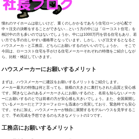
憧れのマイホームは欲しいけど、重くのしかかるであろう住宅ローンが心配で
中々注文の決断をすることができない…という方の中には「ローコスト住宅」を
検討中の方も多いのではないでしょうか。中には1000万円を切る住宅もあり、若
い方でも手の出しやすい価格帯となっています。しかし、いざ注文するとなると
ハウスメーカ－と工務店、どちらにお願いするのがいいのでしょうか。 そこで
今回は、ローコスト住宅を手がける住宅メーカーそれぞれの特徴をご紹介しなが
ら、比較・検証していきます。
ハウスメーカーにお願いするメリット
まずは、ハウスメーカーに建設をお願いするメリットをご紹介します。
メーカー最大の特徴は何と言っても、規模の大きさに裏打ちされた品質と安心感
です。聞きなじみのあるメーカーさんにお願いするのと、名前も知らないメーカ
ーにお願いするのとでは前者の方が安心感も大きいでしょう。また、全国展開し
ているメーカーだとアフターフォローも迅速かつ充実しており、緊急時でも安心
です。それに加え、ハウスメーカーが独自に展開するモデルハウスを見学するこ
とで、予め完成を予想できるのも大きなメリットの1つです。
工務店にお願いするメリット