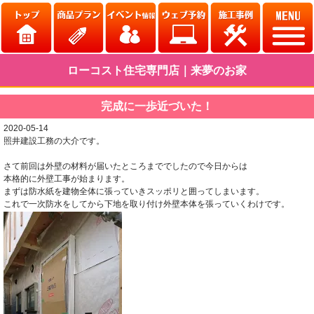
ローコスト住宅専門店｜来夢のお家
完成に一歩近づいた！
2020-05-14
照井建設工務の大介です。
さて前回は外壁の材料が届いたところまででしたので今日からは
本格的に外壁工事が始まります。
まずは防水紙を建物全体に張っていきスッポリと囲ってしまいます。
これで一次防水をしてから下地を取り付け外壁本体を張っていくわけです。